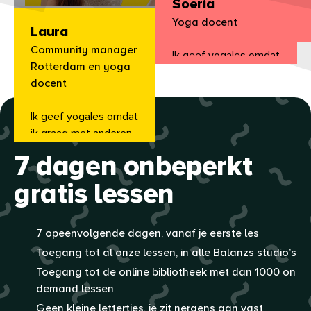
Soeria
Yoga docent
Laura
Community manager
Ik geef yogales omdat
Rotterdam en yoga
ik hoop heb.
docent
Ik geef yogales omdat
Gratis proefperiode
ik graag met anderen
de vrijheid en de stilte
7 dagen onbeperkt
wil delen die yoga in je
leven kan brengen.
gratis lessen
7 opeenvolgende dagen, vanaf je eerste les
Toegang tot al onze lessen, in alle Balanzs studio’s
Toegang tot de online bibliotheek met dan 1000 on
demand lessen
Geen kleine lettertjes, je zit nergens aan vast