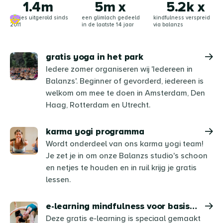
1.4
m
5
m x
5.2
k x
matjes uitgerold sinds
een glimlach gedeeld
kindfulness verspreid
2011
in de laatste 14 jaar
via balanzs
gratis yoga in het park
Iedere zomer organiseren wij 'Iedereen in
Balanzs'. Beginner of gevorderd, iedereen is
welkom om mee te doen in Amsterdam, Den
Haag, Rotterdam en Utrecht.
karma yogi programma
Wordt onderdeel van ons karma yogi team!
Je zet je in om onze Balanzs studio's schoon
en netjes te houden en in ruil krijg je gratis
lessen.
e-learning mindfulness voor basisscholen
Deze gratis e-learning is speciaal gemaakt