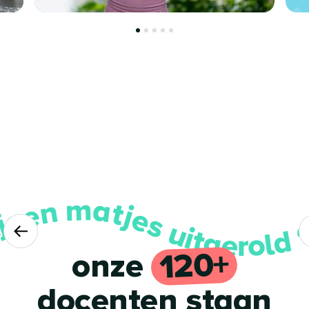
iljoen matjes uitgerold ~ 1,5 miljoen matjes uitger
120+
onze
docenten staan