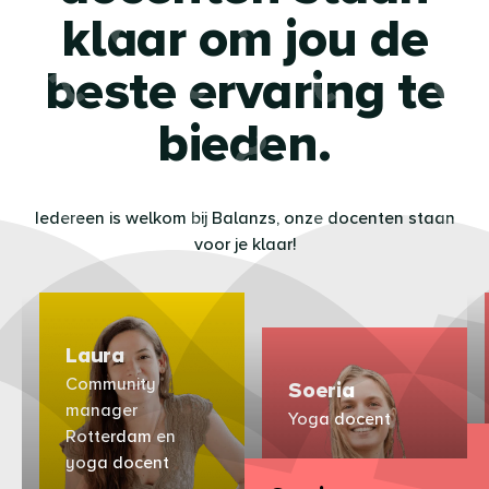
klaar om jou de
beste ervaring te
bieden.
Iedereen is welkom bij Balanzs, onze docenten staan
voor je klaar!
Laura
Community
Soeria
manager
Yoga docent
Rotterdam en
yoga docent