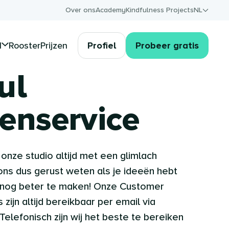
Over ons
Academy
Kindfulness Projects
NL
d
Rooster
Prijzen
Profiel
Probeer gratis
ul
enservice
 onze studio altijd met een glimlach
 ons dus gerust weten als je ideeën hebt
 nog beter te maken! Onze Customer
ijn altijd bereikbaar per email via
Telefonisch zijn wij het beste te bereiken