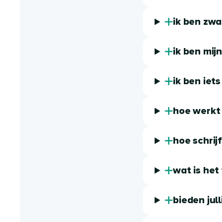
ik ben zwa
ik ben mi
ik ben iet
hoe werkt 
hoe schrij
wat is het
bieden jul