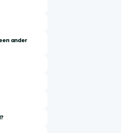
 een ander
d?