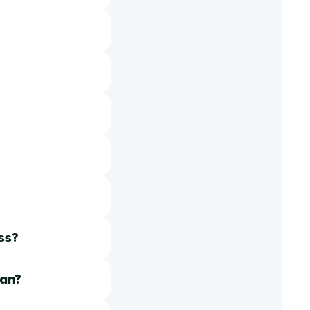
ss?
aan?