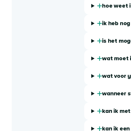
hoe weet i
ik heb nog
is het mog
wat moet 
wat voor y
wanneer s
kan ik met
kan ik een