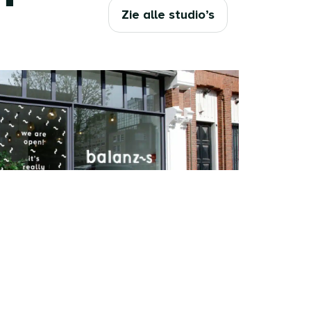
Zie alle studio’s
e
nd zich in het centrum van Den
istuin. De studio van 220m2 heeft
t prachtig licht via de dakramen. In
ook een barre. En natuurlijk onze
 douche faciliteiten.