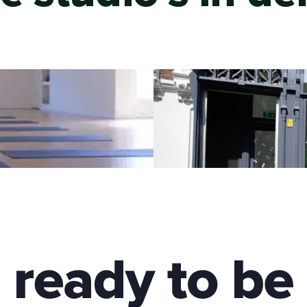
veenkad
 eerste Balanzs
Balanzs Veenkade bevi
t een lounge en een
Haag, vlak bij de Pale
 tuin. Na de les kun je
een zaal van 100m2 me
n ontspannen en
deze studio hebben we 
ruime kleedkamers een