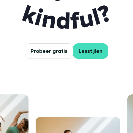
y to be kindful
Probeer gratis
Lesstijlen