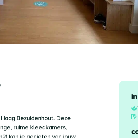
)
in
n Haag Bezuidenhout. Deze
unge, ruime kleedkamers,
c
0m2) kan je genieten van jouw