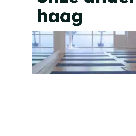
haag
laan van
meerdervoort
Balanzs Laan van Meerdervoort is de
studio. De ruime studio (230m2) heef
zaal van 125m2 met fijn uitzicht op de
genieten van een heerlijke douche e
opgefrist naar huis!