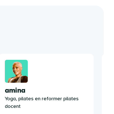
amina
a
Yoga, pilates en reformer pilates
Te
docent
do