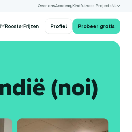
Over ons
Academy
Kindfulness Projects
NL
d
Rooster
Prijzen
Profiel
Probeer gratis
ndië (noi)