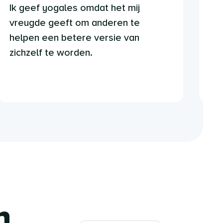
Ik geef yogales omdat het mij
Ik
vreugde geeft om anderen te
ge
helpen een betere versie van
op
zichzelf te worden.
og
n