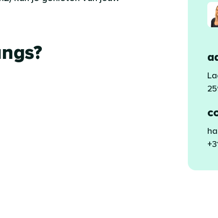
angs?
a
Leaflet
|
©
OpenStreetMap
La
25
c
ha
+3