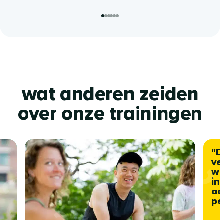
wat anderen zeiden
over onze trainingen
"
v
w
i
a
p