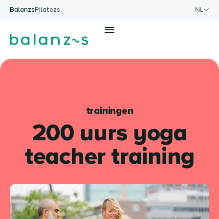
Ga naar de inhoud
Balanzs
Pilatezs
NL
Men
trainingen
200 uurs yoga
teacher training