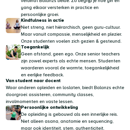
verbindt Balanzs beide. Zo begrijp je hoe yin en
yang elkaar versterken in practice en
persoonlijke groei.
Kindfulness in actie
Niet streng, niet hiërarchisch, geen guru-cultuur.
Maar vanuit compassie, menselijkheid en plezier.
Onze studenten voelen zich gezien & gesteund.
Toegankelijk
Geen afstand, geen ego. Onze senior teachers
zijn zowel experts als echte mensen. Studenten
waarderen vooral de warmte, toegankelijkheid
en eerlijke feedback.
Van student naar docent
Waar anderen opleiden en loslaten, biedt Balanzs echte
doorgroei: assisteren, community classes,
invalmomenten en vaste lessen.
Persoonlijke ontwikkeling
De opleiding is gebouwd als een innerlijke reis.
Niet alleen asana, anatomie en sequencing,
maar ook identiteit, stem, authenticiteit,