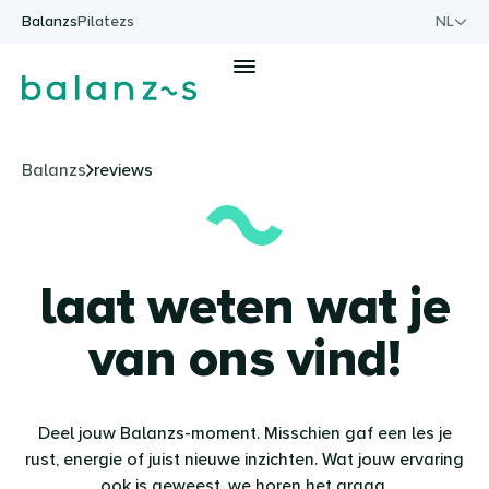
Ga naar de inhoud
Balanzs
Pilatezs
NL
Men
Balanzs
reviews
laat weten wat je
van ons vind!
Deel jouw Balanzs-moment. Misschien gaf een les je
rust, energie of juist nieuwe inzichten. Wat jouw ervaring
ook is geweest, we horen het graag.