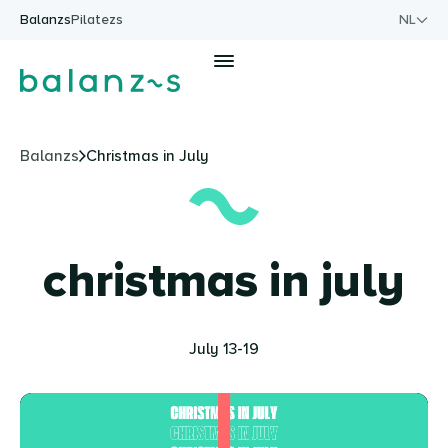
Ga naar de inhoud
Balanzs
Pilatezs
NL
Men
Balanzs
Christmas in July
christmas in july
July 13-19